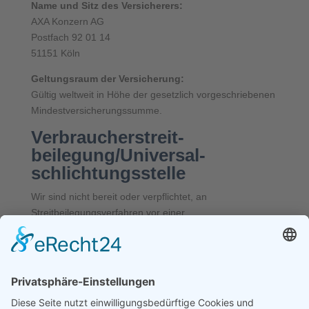
Name und Sitz des Versicherers:
AXA Konzern AG
Postfach 92 01 14
51151 Köln
Geltungsraum der Versicherung:
Gültig weltweit in Höhe der gesetzlich vorgeschriebenen
Mindestversicherungssumme.
Verbraucher­streit­
beilegung/Universal­
schlichtungs­stelle
Wir sind nicht bereit oder verpflichtet, an
Streitbeilegungsverfahren vor einer
Verbraucherschlichtungsstelle teilzunehmen.
Zentrale Kontaktstelle nach
dem Digital Services Act -
DSA (Verordnung (EU)